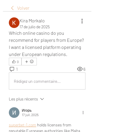
Volver
Kira Morkalo
17 de julio de 2025
Which online casino do you 
recommend for players from Europe? 
I want a licensed platform operating 
under European regulations.
0
1
6
Rédigez un commentaire...
Les plus récents
Игорь
17 juil. 2025
superbet-1.com
 holds licenses from 
reputable European authorities like Malta 