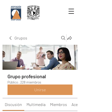
Grupos
Grupo profesional
Público
·
228 miembros
Unirse
Discusión
Multimedia
Miembros
Acerca de