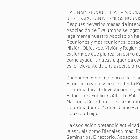
LA UNAM RECONOCE A LA ASOCIA
JOSÉ SARUKÁN KERMESS NOS VIS
Después de varios meses de inten
Asociación de Exalumnos se logro 
legalmente nuestro Asociación ha
Reuniones y más reuniones, desac
Misión, Objetivos, Visión y Regla
exalumnos que planearon como ay
como ayudar a nuestra querida esc
es lo relevante de una asociación 
Quedando como miembros de la pri
Rendón Lozano, Vicepresidenta Re
Coordinadora de Investigación y 
Relaciones Públicas, Alberto Pala
Martínez, Coordinadores de asunt
Coordinador de Medios Jaime Res
Eduardo Trejo.
La Asociación pretendió actividad
la escuela como Bienales y más. Bo
Seminarios, Directorio, Aspectos 