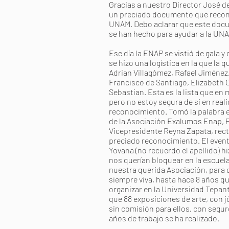
Gracias a nuestro Director José de
un preciado documento que recono
UNAM. Debo aclarar que este docu
se han hecho para ayudar a la UN
Ese día la ENAP se vistió de gala 
se hizo una logística en la que la
Adrian Villagómez, Rafael Jiméne
Francisco de Santiago, Elizabeth C
Sebastian. Esta es la lista que en 
pero no estoy segura de si en reali
reconocimiento. Tomó la palabra el
de la Asociación Exalumos Enap, 
Vicepresidente Reyna Zapata, rec
preciado reconocimiento. El even
Yovana (no recuerdo el apellido) hi
nos querían bloquear en la escuela
nuestra querida Asociación, para q
siempre viva, hasta hace 8 años q
organizar en la Universidad Tepantla
que 88 exposiciones de arte, con jó
sin comisión para ellos, con segur
años de trabajo se ha realizado.