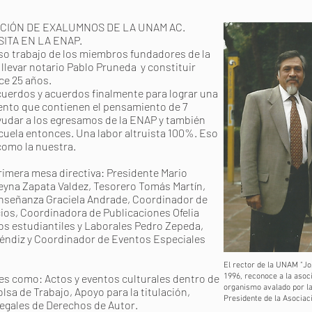
CIÓN DE EXALUMNOS DE LA UNAM AC.
ITA EN LA ENAP.
so trabajo de los miembros fundadores de la
llevar notario Pablo Pruneda y constituir
ce 25 años.
uerdos y acuerdos finalmente para lograr una
mento que contienen el pensamiento de 7
udar a los egresamos de la ENAP y también
uela entonces. Una labor altruista 100%. Eso
como la nuestra.
mera mesa directiva: Presidente Mario
yna Zapata Valdez, Tesorero Tomás Martín,
enseñanza Graciela Andrade, Coordinador de
cios, Coordinadora de Publicaciones Ofelia
os estudiantiles y Laborales Pedro Zepeda,
éndiz y Coordinador de Eventos Especiales
El rector de la UNAM "J
es como: Actos y eventos culturales dentro de
1996, reconoce a la aso
organismo avalado por l
lsa de Trabajo, Apoyo para la titulación,
Presidente de la Asociac
legales de Derechos de Autor.