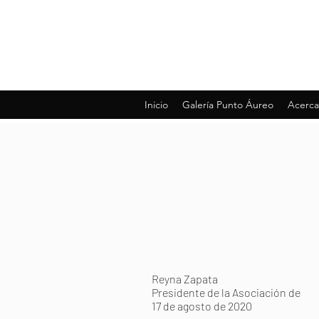
Inicio
Galería Punto Áureo
Acerca
Reyna Zapata
Presidente de la Asociación de
17 de agosto de 2020