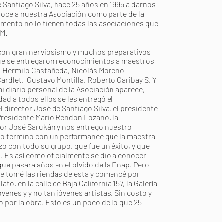
 Santiago Silva, hace 25 años en 1995 a darnos
ce a nuestra Asociación como parte de la
mento no lo tienen todas las asociaciones que
AM.
y con gran nerviosismo y muchos preparativos
 que se entregaron reconocimientos a maestros
z, Hermilo Castañeda, Nicolás Moreno
ardlet, Gustavo Montilla, Roberto Garibay S. Y
mi diario personal de la Asociación aparece,
dad a todos ellos se les entregó el
 director José de Santiago Silva, el presidente
Presidente Mario Rendon Lozano, la
tor José Sarukán y nos entrego nuestro
to termino con un performance que la maestra
zo con todo su grupo, que fue un éxito, y que
. Es así como oficialmente se dio a conocer
ue pasara años en el olvido de la Enap. Pero
ue tomé las riendas de esta y comencé por
to, en la calle de Baja California 157, la Galería
venes y y no tan jóvenes artistas. Sin costo y
o por la obra. Esto es un poco de lo que 25