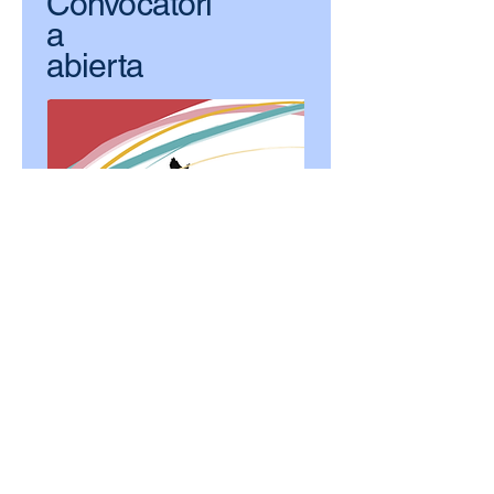
Convocatori
a
abierta
Exodus