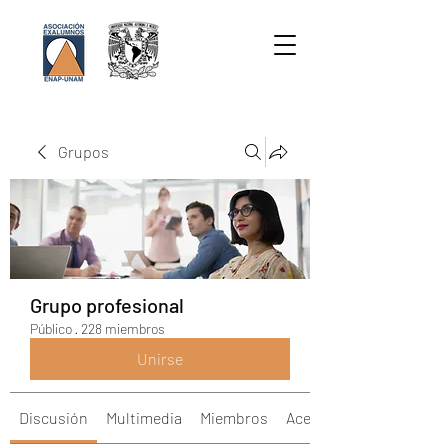
Grupos
Grupo profesional
Público
·
228 miembros
Unirse
Discusión
Multimedia
Miembros
Acerca de