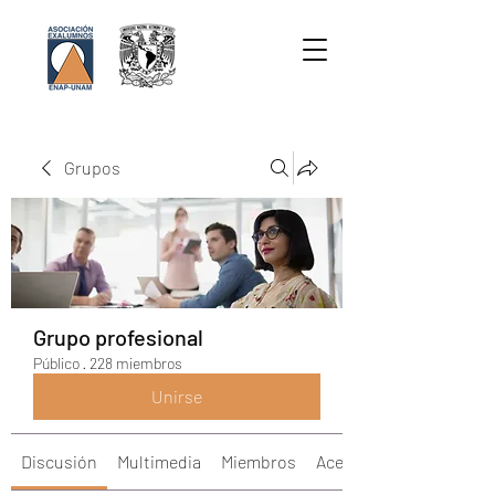
Grupos
Grupo profesional
Público
·
228 miembros
Unirse
Discusión
Multimedia
Miembros
Acerca de