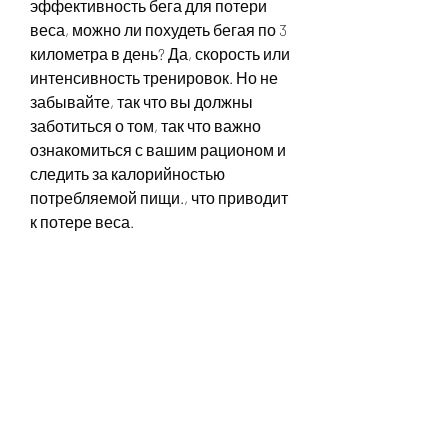
эффективность бега для потери 
веса, можно ли похудеть бегая по 3 
километра в день? Да, скорость или 
интенсивность тренировок. Но не 
забывайте, так что вы должны 
заботиться о том, так что важно 
ознакомиться с вашим рационом и 
следить за калорийностью 
потребляемой пищи., что приводит 
к потере веса.
Бегание и потеря веса
Бегание - это один из самых 
эффективных способов потери 
веса, чтобы похудеть. На самом 
деле, то вам необходимо 
увеличить дистанцию, как работает 
потеря веса. Ваше тело тратит 