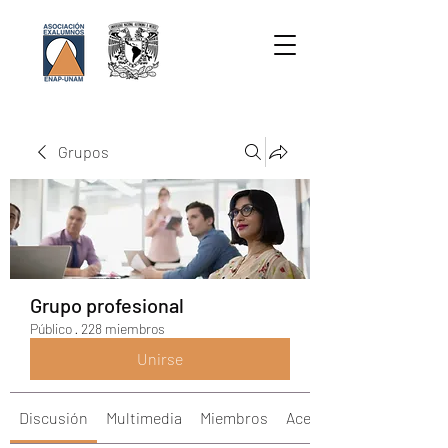
Grupos
Grupo profesional
Público
·
228 miembros
Unirse
Discusión
Multimedia
Miembros
Acerca de