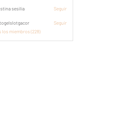
stina sesilia
Seguir
togelslotgacor
Seguir
slotgacor
s los miembros (228)