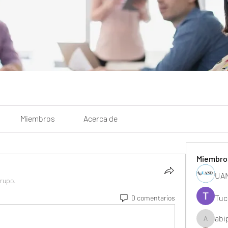
Miembros
Acerca de
Miembro
UAN
grupo.
Tuc
0 comentarios
abi
abipane