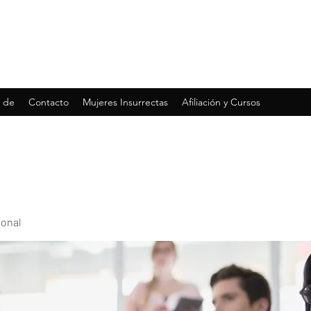
 de
Contacto
Mujeres Insurrectas
Afiliación y Cursos
ional