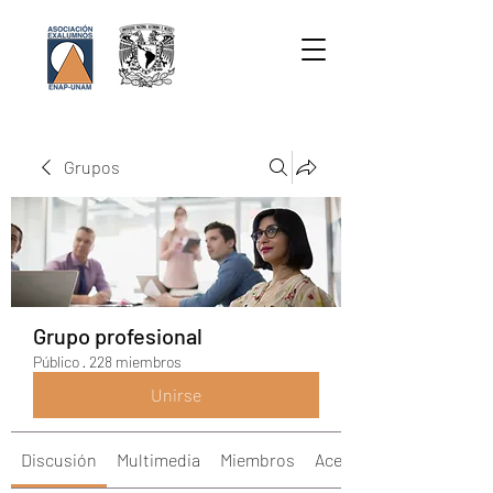
Grupos
Grupo profesional
Público
·
228 miembros
Unirse
Discusión
Multimedia
Miembros
Acerca de