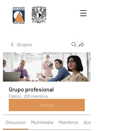
Grupos
Grupo profesional
Público
·
228 miembros
Unirse
Discusión
Multimedia
Miembros
Acerca de