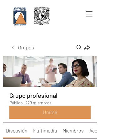
Grupos
Grupo profesional
Público
·
229 miembros
Unirse
Discusión
Multimedia
Miembros
Acerca de