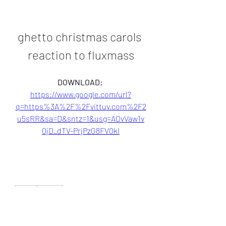
ghetto christmas carols 
reaction to fluxmass
DOWNLOAD: 
https://www.google.com/url?
q=https%3A%2F%2Fvittuv.com%2F2
u5sRR&sa=D&sntz=1&usg=AOvVaw1v
0jD_dTV-PrjPzG8FV0kI
0
0
Escribir un comentario...