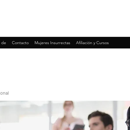
 de
Contacto
Mujeres Insurrectas
Afiliación y Cursos
ional