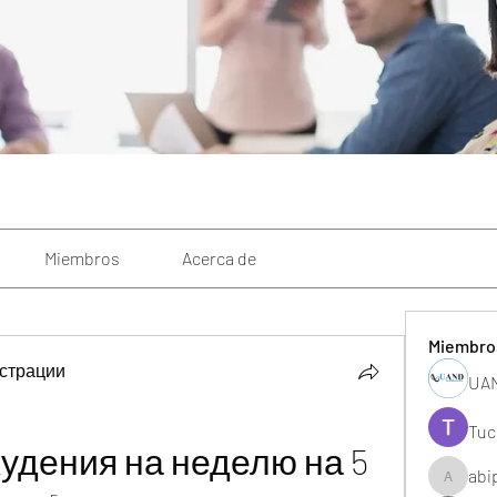
Miembros
Acerca de
Miembro
страции
UAN
Tuc
удения на неделю на 5
abi
abipane