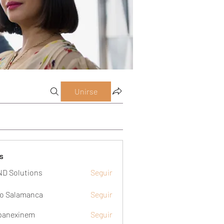
Unirse
s
D Solutions
Seguir
o Salamanca
Seguir
panexinem
Seguir
xinem