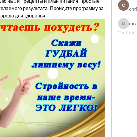
ю на 5 кг: рецепты и план питания, простые 
елаемого результата. Пройдите программу за 
chri
з вреда для здоровья.
mix
mixtogel
Ver todo