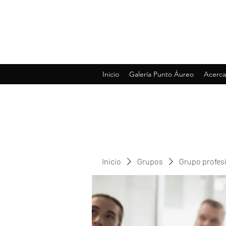
Inicio
Galería Punto Áureo
Acerca
Inicio
Grupos
Grupo profes