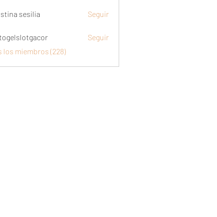
stina sesilia
Seguir
togelslotgacor
Seguir
slotgacor
s los miembros (228)