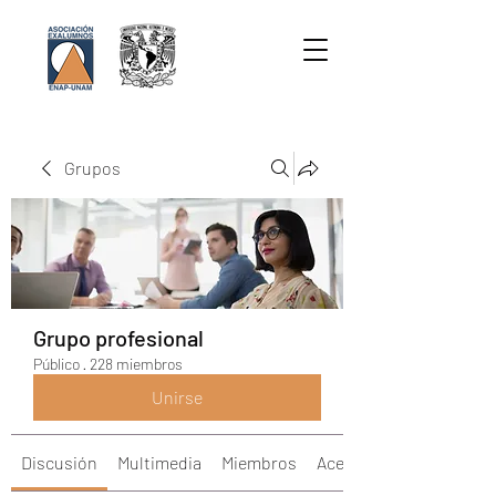
Grupos
Grupo profesional
Público
·
228 miembros
Unirse
Discusión
Multimedia
Miembros
Acerca de