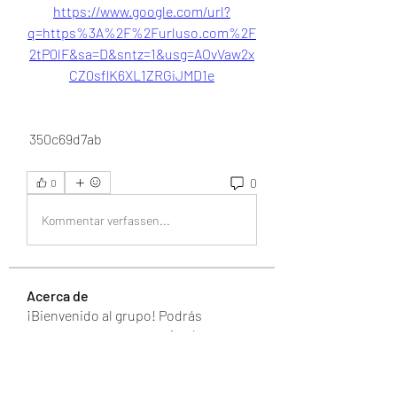
https://www.google.com/url?
q=https%3A%2F%2Furluso.com%2F
2tP0lF&sa=D&sntz=1&usg=AOvVaw2x
CZ0sflK6XL1ZRGiJMD1e
 350c69d7ab
0
0
Kommentar verfassen...
Acerca de
¡Bienvenido al grupo! Podrás
conectarte con otros miembros,
...
Leer más