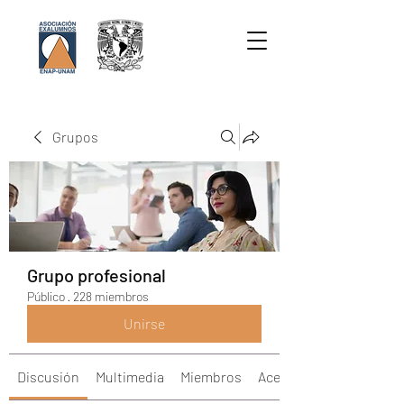
Grupos
Grupo profesional
Público
·
228 miembros
Unirse
Discusión
Multimedia
Miembros
Acerca de