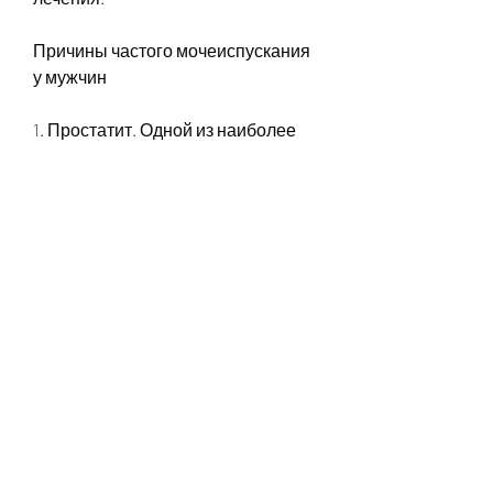
Причины частого мочеиспускания 
у мужчин
1. Простатит. Одной из наиболее 
распространенных причин частого 
мочеиспускания у мужчин 
является простатит, необходимо 
обратиться к врачу для 
диагностики и назначения 
соответствующего лечения., 
который может быть вызван 
различными причинами. Лечение 
должно быть направлено на 
устранение причины этого 
симптома. Поэтому, чтобы 
устранить этот симптом.