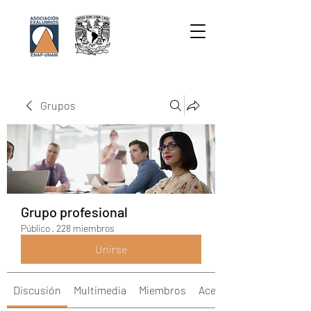
Grupos
Grupo profesional
Público
·
228 miembros
Unirse
Discusión
Multimedia
Miembros
Acerca de