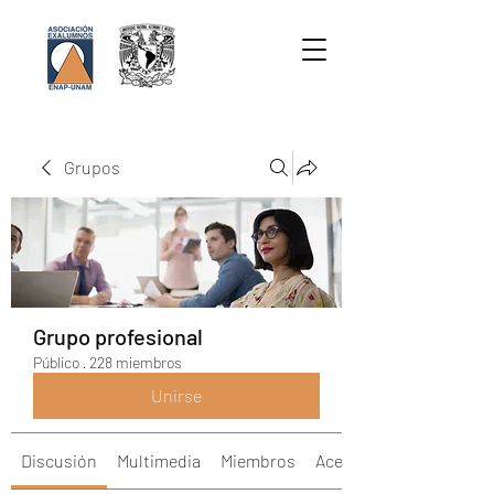
Grupos
Grupo profesional
Público
·
228 miembros
Unirse
Discusión
Multimedia
Miembros
Acerca de