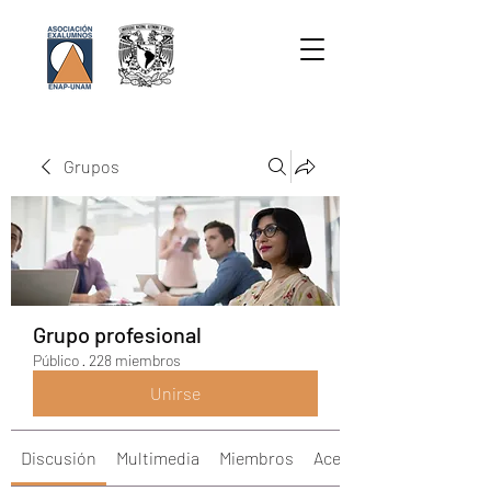
Grupos
Grupo profesional
Público
·
228 miembros
Unirse
Discusión
Multimedia
Miembros
Acerca de