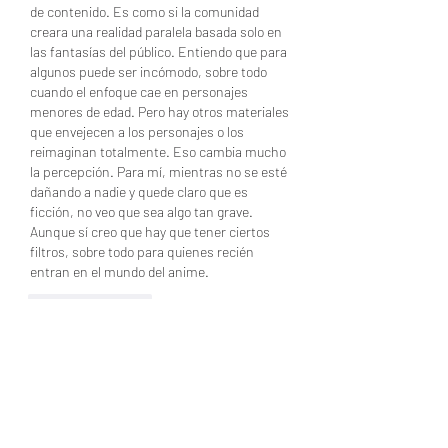
de contenido. Es como si la comunidad 
creara una realidad paralela basada solo en 
las fantasías del público. Entiendo que para 
algunos puede ser incómodo, sobre todo 
cuando el enfoque cae en personajes 
menores de edad. Pero hay otros materiales 
que envejecen a los personajes o los 
reimaginan totalmente. Eso cambia mucho 
la percepción. Para mí, mientras no se esté 
dañando a nadie y quede claro que es 
ficción, no veo que sea algo tan grave. 
Aunque sí creo que hay que tener ciertos 
filtros, sobre todo para quienes recién 
entran en el mundo del anime.
Like
Reply
Show more comments
Acerca de
¡Bienvenido al grupo! Podrás