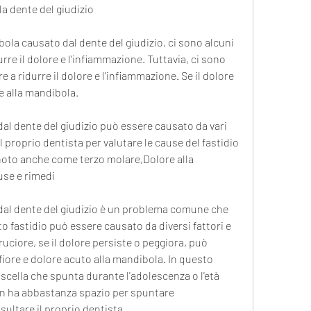
la dente del giudizio
ola causato dal dente del giudizio, ci sono alcuni 
re il dolore e l'infiammazione. Tuttavia, ci sono 
 a ridurre il dolore e l'infiammazione. Se il dolore 
re alla mandibola.
dal dente del giudizio può essere causato da vari 
l proprio dentista per valutare le cause del fastidio 
 noto anche come terzo molare,Dolore alla 
use e rimedi
 dal dente del giudizio è un problema comune che 
 fastidio può essere causato da diversi fattori e 
ciore, se il dolore persiste o peggiora, può 
iore e dolore acuto alla mandibola. In questo 
ascella che spunta durante l'adolescenza o l'età 
non ha abbastanza spazio per spuntare 
ultare il proprio dentista.