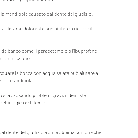
alla mandibola causato dal dente del giudizio:
 sulla zona dolorante può aiutare a ridurre il 
i da banco come il paracetamolo o l'ibuprofene 
l'infiammazione.
cquare la bocca con acqua salata può aiutare a 
e alla mandibola.
io sta causando problemi gravi, il dentista 
 chirurgica del dente.
 dal dente del giudizio è un problema comune che 