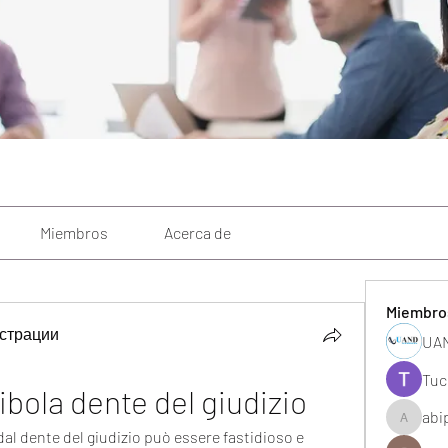
Miembros
Acerca de
Miembro
страции
UAN
Tuc
ibola dente del giudizio
abi
abipane
al dente del giudizio può essere fastidioso e 