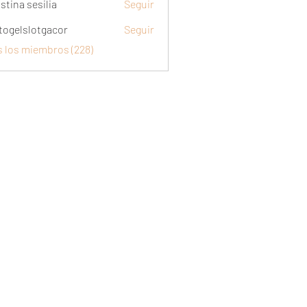
stina sesilia
Seguir
togelslotgacor
Seguir
slotgacor
s los miembros (228)