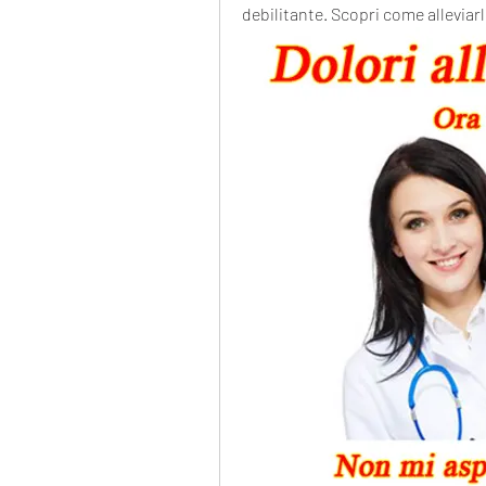
debilitante. Scopri come alleviarl