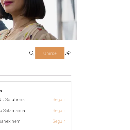
Unirse
s
D Solutions
Seguir
o Salamanca
Seguir
panexinem
Seguir
xinem