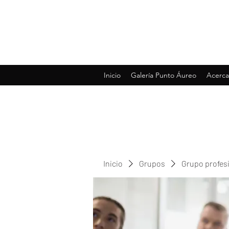
Inicio
Galería Punto Áureo
Acerca
Inicio
Grupos
Grupo profes