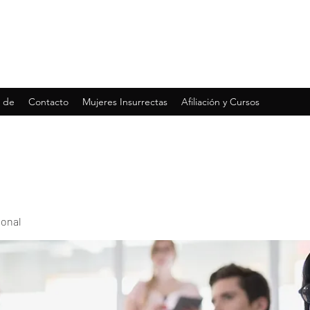
 de
Contacto
Mujeres Insurrectas
Afiliación y Cursos
ional