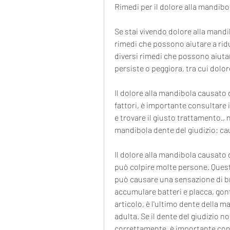
Rimedi per il dolore alla mandibo
Se stai vivendo dolore alla mandib
rimedi che possono aiutare a ridur
diversi rimedi che possono aiutare
persiste o peggiora, tra cui dolo
Il dolore alla mandibola causato 
fattori, è importante consultare i
e trovare il giusto trattamento.,
mandibola dente del giudizio: ca
Il dolore alla mandibola causato
può colpire molte persone. Questo
può causare una sensazione di bru
accumulare batteri e placca, gonf
articolo, è l'ultimo dente della m
adulta. Se il dente del giudizio 
correttamente, è importante cons