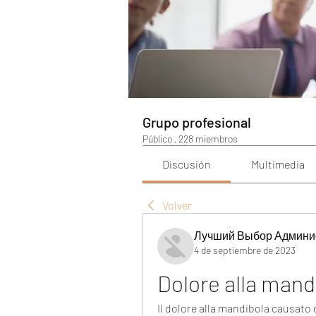
Grupo profesional
Público
·
228 miembros
Discusión
Multimedia
Volver
Лучший Выбор Админи
4 de septiembre de 2023
Dolore alla mand
Il dolore alla mandibola causato d