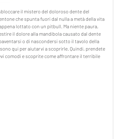
 sbloccare il mistero del doloroso dente del 
dentone che spunta fuori dal nulla a metà della vita 
appena lottato con un pitbull. Ma niente paura, 
tire il dolore alla mandibola causato dal dente 
paventarsi o di nascondersi sotto il tavolo della 
 sono qui per aiutarvi a scoprirle. Quindi, prendete 
i comodi e scoprite come affrontare il terribile 