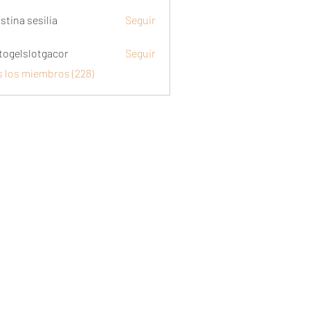
stina sesilia
Seguir
togelslotgacor
Seguir
slotgacor
s los miembros (228)