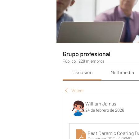
Grupo profesional
Público
·
228 miembros
Discusión
Multimedia
Volver
William Jamas
24 de febrero de 2026
Best Ceramic Coating Du
Descargar PDF • 4.08MB