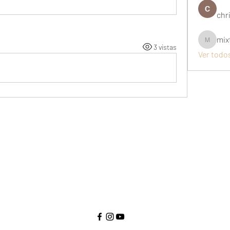
chri
mix
mixtogel
3 vistas
Ver todo