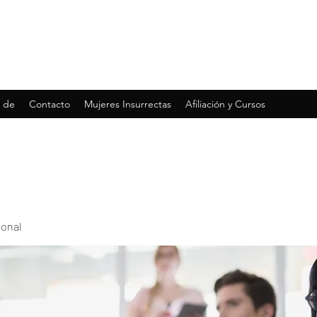
 de
Contacto
Mujeres Insurrectas
Afiliación y Cursos
ional