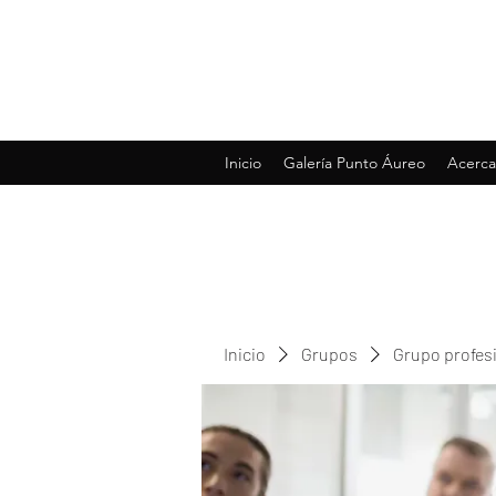
Inicio
Galería Punto Áureo
Acerca
Inicio
Grupos
Grupo profes