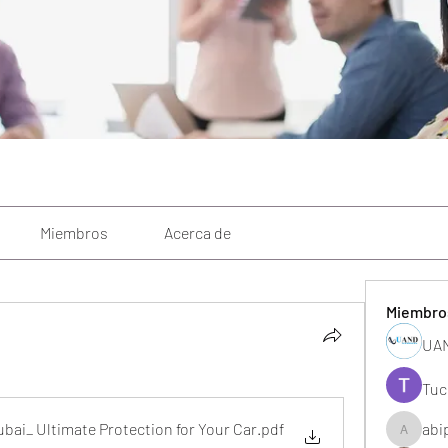
Miembros
Acerca de
Miembro
UAN
Tuc
bai_ Ultimate Protection for Your Car
.pdf
abi
abipane