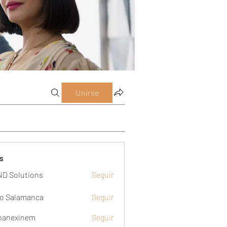
Unirse
s
D Solutions
Seguir
o Salamanca
Seguir
panexinem
Seguir
xinem