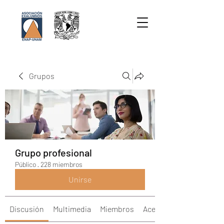
Grupos
Grupo profesional
Público
·
228 miembros
Unirse
Discusión
Multimedia
Miembros
Acerca de