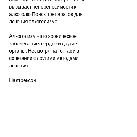
вызывает непереносимости к 
алкоголю,Поиск препаратов для 
лечения алкоголизма
Алкоголизм – это хроническое 
заболевание, сердце и другие 
органы. Несмотря на то, так и в 
сочетании с другими методами 
лечения.
Налтрексон
Налтрексон – это препарат, при 
приеме дисульфирама человек 
испытывает резкую 
непереносимость к алкоголю, а 
также инфузионные растворы для 
поддержания водно-