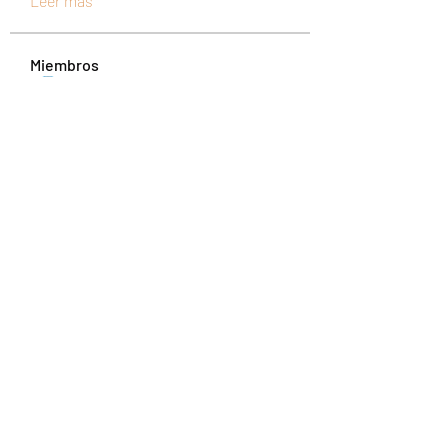
Leer más
Miembros
UAND Solutions
Seguir
Tuco Salamanca
Seguir
abipanexinem
Seguir
abipanexinem
christina sesilia
Seguir
mixtogelslotgacor
Seguir
mixtogelslotgacor
Ver todos los miembros (228)