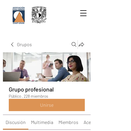
Grupos
Grupo profesional
Público
·
228 miembros
Unirse
Discusión
Multimedia
Miembros
Acerca de