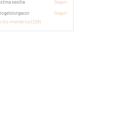
stina sesilia
Seguir
togelslotgacor
Seguir
slotgacor
s los miembros (228)