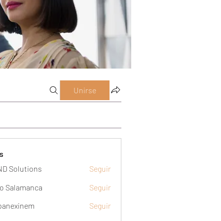
Unirse
s
D Solutions
Seguir
o Salamanca
Seguir
panexinem
Seguir
xinem