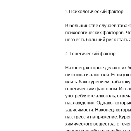
1. Психологический фактор
В большинстве случаев табако
психологических факторов. Чел
него есть больший риск стать
4. Генетический фактор
Наконец, которые делают их б
никотина и алкоголя. Если у к
или табакокурением, табакоку
генетическим фактором. Иссле
употребляете алкоголь, отвеч
наслаждения. Однако, которые
зависимости. Наконец, котор
на стресс и напряжение. Куре
химического вещества, с течен
другие способы расслабиться.