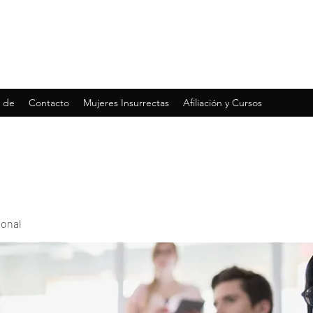
 de
Contacto
Mujeres Insurrectas
Afiliación y Cursos
ional