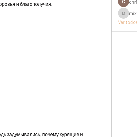
chri
оровья и благополучия.
mix
mixtogel
Ver todo
удь задумывались, почему курящие и 