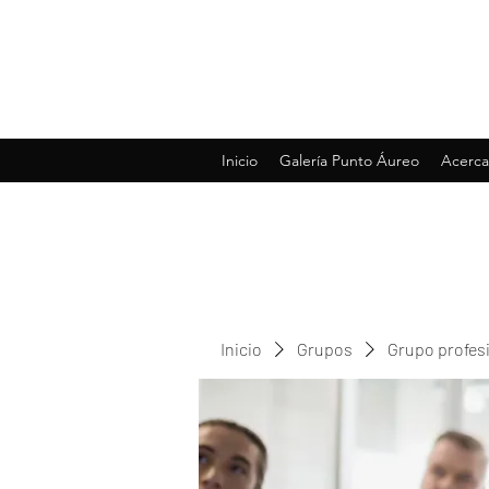
Inicio
Galería Punto Áureo
Acerca
Inicio
Grupos
Grupo profes