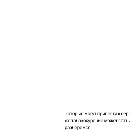
 которые могут привести к серьезным последствиям для здоровья. Почему 
же табакокурение может стать
разберемся.