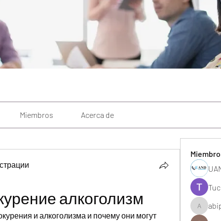
Miembros
Acerca de
Miembro
страции
UAN
Tuc
курение алкоголизм
abi
abipane
курения и алкоголизма и почему они могут 