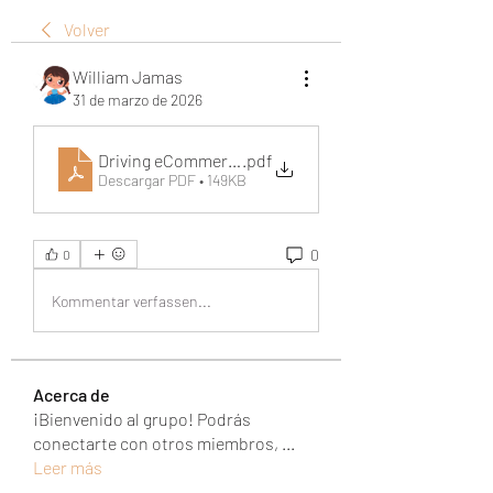
Volver
William Jamas
31 de marzo de 2026
Driving eCommerce Success with Expert PPC and Mar
.pdf
Descargar PDF • 149KB
0
0
Kommentar verfassen...
Acerca de
¡Bienvenido al grupo! Podrás
conectarte con otros miembros,
...
Leer más