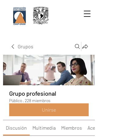
Grupos
Grupo profesional
Público
·
228 miembros
Unirse
Discusión
Multimedia
Miembros
Acerca de