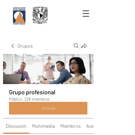
Grupos
Grupo profesional
Público
·
228 miembros
Unirse
Discusión
Multimedia
Miembros
Acerca de