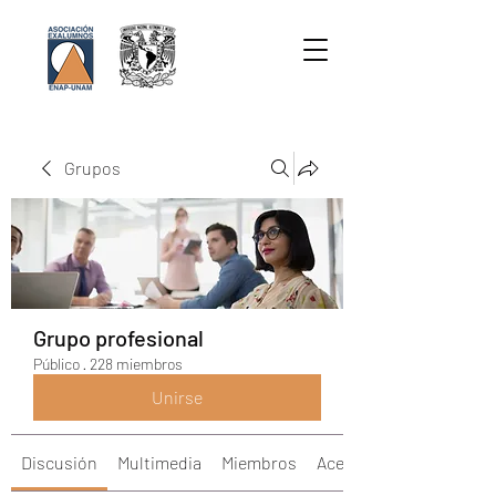
Grupos
Grupo profesional
Público
·
228 miembros
Unirse
Discusión
Multimedia
Miembros
Acerca de