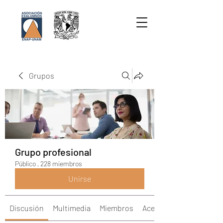
Grupos
Grupo profesional
Público
·
228 miembros
Unirse
Discusión
Multimedia
Miembros
Acerca de