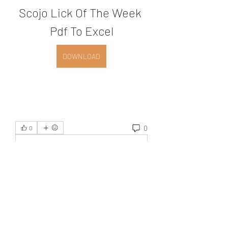
Scojo Lick Of The Week 
Pdf To Excel
DOWNLOAD
0
0
Write a comment...
Acerca de
¡Bienvenido al grupo! Podrás
conectarte con otros miembros,
...
Leer más