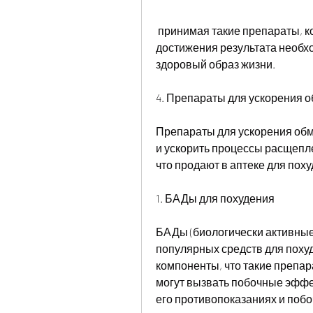
 принимая такие препараты, которое позволит быстро и легко похудеть. Для 
достижения результата необх
здоровый образ жизни.
4. Препараты для ускорения 
Препараты для ускорения обм
и ускорить процессы расщепле
что продают в аптеке для поху
1. БАДы для похудения
БАДы (биологически активные
популярных средств для похуд
компоненты, что такие препа
могут вызвать побочные эффек
его противопоказаниях и побо