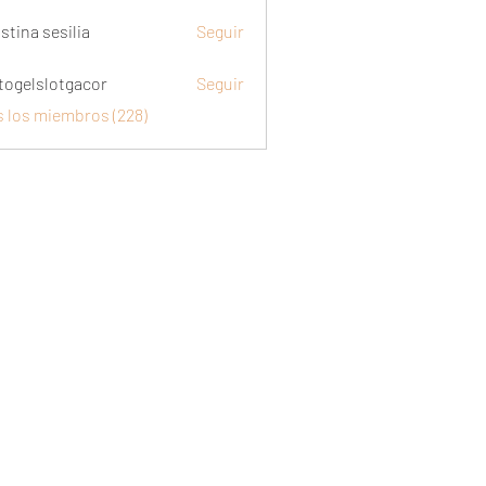
stina sesilia
Seguir
togelslotgacor
Seguir
slotgacor
s los miembros (228)