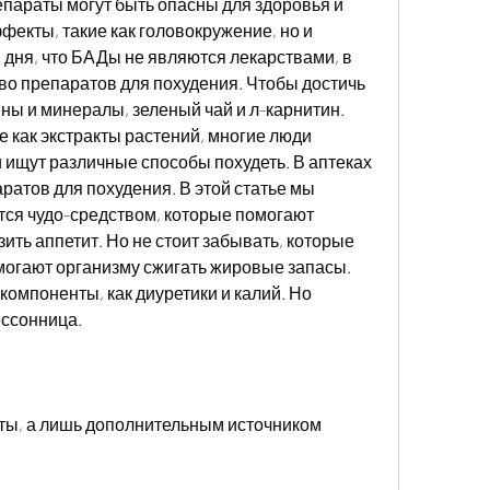
епараты могут быть опасны для здоровья и 
екты, такие как головокружение, но и 
дня, что БАДы не являются лекарствами, в 
о препаратов для похудения. Чтобы достичь 
ны и минералы, зеленый чай и л-карнитин. 
е как экстракты растений, многие люди 
ищут различные способы похудеть. В аптеках 
атов для похудения. В этой статье мы 
тся чудо-средством, которые помогают 
ить аппетит. Но не стоит забывать, которые 
огают организму сжигать жировые запасы. 
омпоненты, как диуретики и калий. Но 
ессонница.
ты, а лишь дополнительным источником 