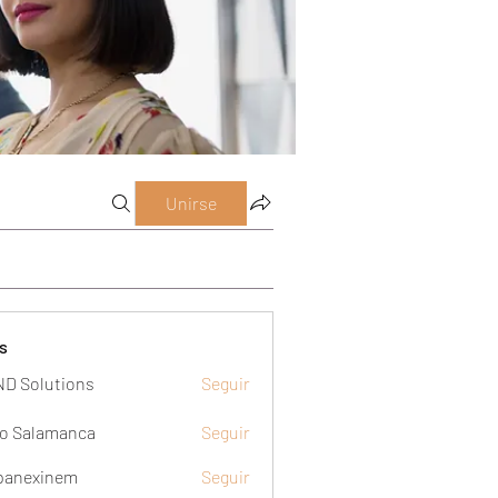
Unirse
s
D Solutions
Seguir
o Salamanca
Seguir
panexinem
Seguir
xinem