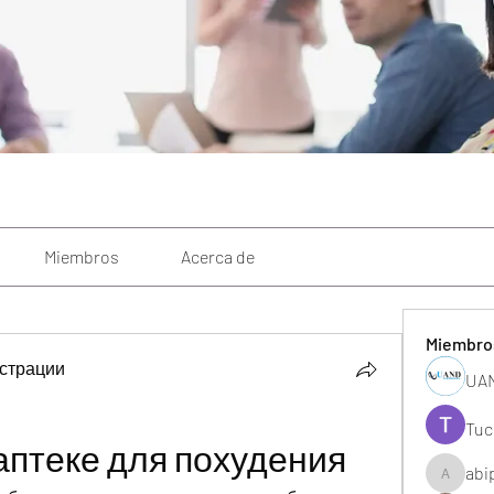
Miembros
Acerca de
Miembro
страции
UAN
Tuc
аптеке для похудения
abi
abipane