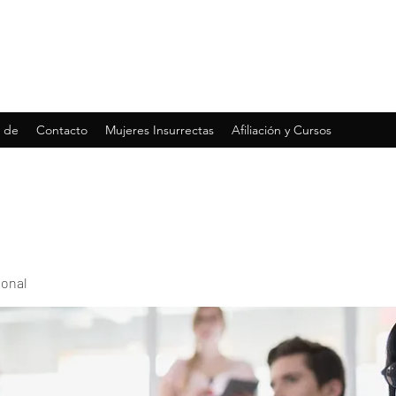
 de
Contacto
Mujeres Insurrectas
Afiliación y Cursos
ional