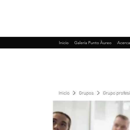
Inicio
Galería Punto Áureo
Acerca
Inicio
Grupos
Grupo profes