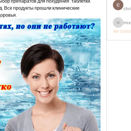
бор препаратов для похудения: таблетки, 
.д. Все продукты прошли клинические 
chri
доровья.
mix
mixtogel
Ver todo