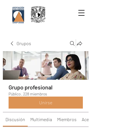
Grupos
Grupo profesional
Público
·
228 miembros
Unirse
Discusión
Multimedia
Miembros
Acerca de