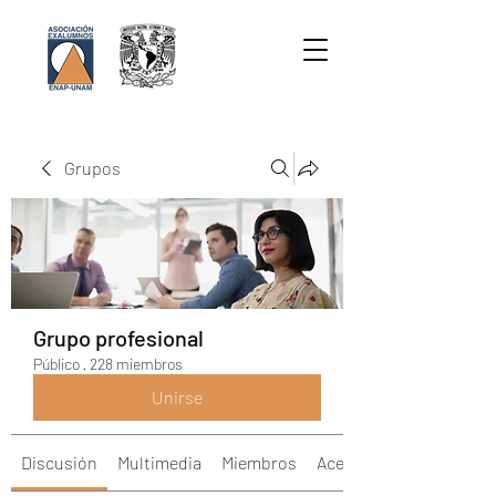
Grupos
Grupo profesional
Público
·
228 miembros
Unirse
Discusión
Multimedia
Miembros
Acerca de