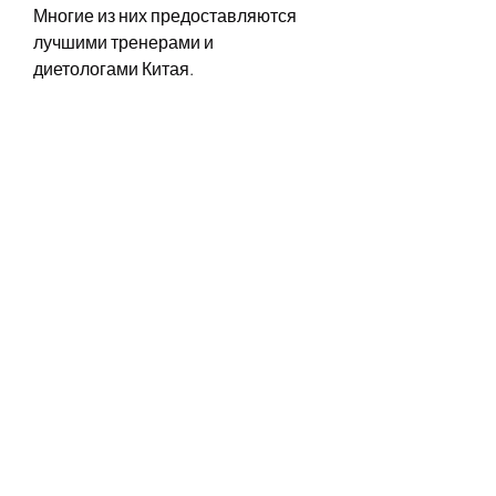
Многие из них предоставляются 
лучшими тренерами и 
диетологами Китая.
Преимущества тренировок на 
TikTok
Тренировки на TikTok имеют ряд 
преимуществ. Во-первых, 
обучаться новым упражнениям и 
получать мотивацию для 
похудения. 
Как работает фитнес-тренд на 
TikTok
Фитнес-тренды на TikTok активно 
развиваются в Китае. 
Пользователи создают видео, 