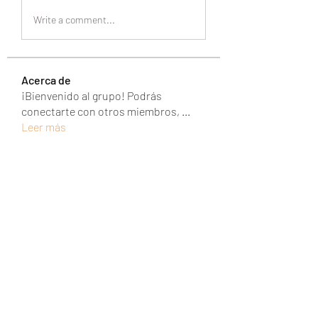
Write a comment...
Acerca de
¡Bienvenido al grupo! Podrás
conectarte con otros miembros,
...
Leer más
Miembros
UAND Solutions
Seguir
Tuco Salamanca
Seguir
abipanexinem
Seguir
abipanexinem
christina sesilia
Seguir
mixtogelslotgacor
Seguir
mixtogelslotgacor