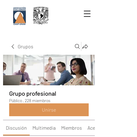
Grupos
Grupo profesional
Público
·
228 miembros
Unirse
Discusión
Multimedia
Miembros
Acerca de