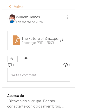
Volver
William Jamas
1 de marzo de 2026
The Future of Smart Communication with Transync 
.pdf
Descargar PDF • 125KB
0
0
7
Write a comment...
Acerca de
¡Bienvenido al grupo! Podrás
conectarte con otros miembros,
...