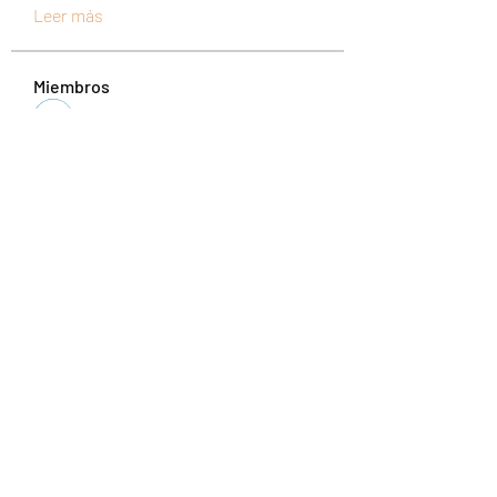
Leer más
Miembros
UAND Solutions
Seguir
Tuco Salamanca
Seguir
abipanexinem
Seguir
abipanexinem
christina sesilia
Seguir
mixtogelslotgacor
Seguir
mixtogelslotgacor
Ver todos los miembros (228)