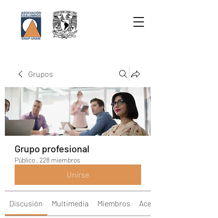
Grupos
Grupo profesional
Público
·
228 miembros
Unirse
Discusión
Multimedia
Miembros
Acerca de