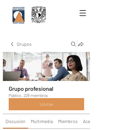
Grupos
Grupo profesional
Público
·
228 miembros
Unirse
Discusión
Multimedia
Miembros
Acerca de