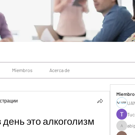
Miembros
Acerca de
Miembro
страции
UAN
Tuc
 день это алкоголизм 
abi
abipane