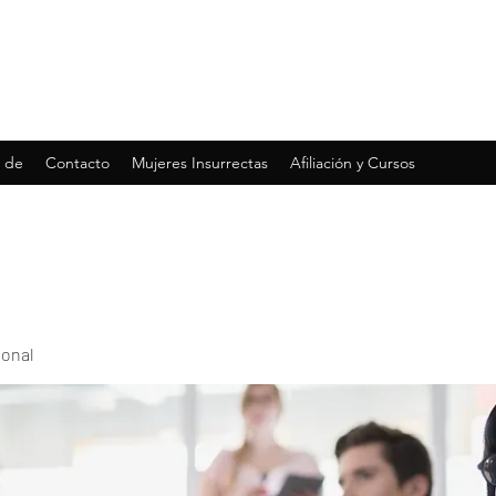
 de
Contacto
Mujeres Insurrectas
Afiliación y Cursos
ional