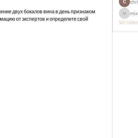
chri
ение двух бокалов вина в день признаком 
mix
mixtogel
ацию от экспертов и определите свой 
Ver todo