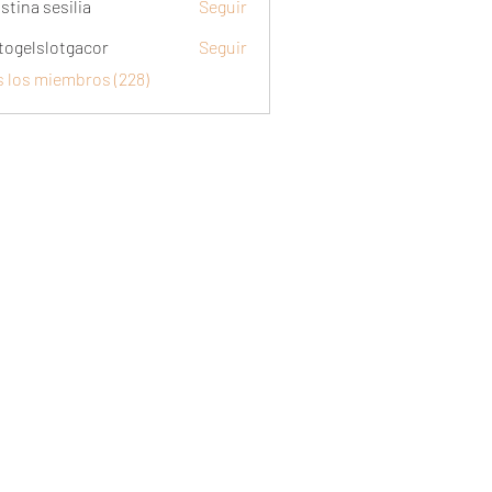
stina sesilia
Seguir
togelslotgacor
Seguir
slotgacor
s los miembros (228)