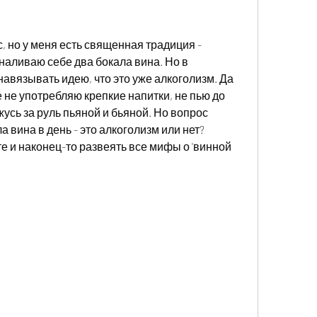
с, но у меня есть священная традиция - 
наливаю себе два бокала вина. Но в 
авязывать идею, что это уже алкоголизм. Да 
 не употребляю крепкие напитки, не пью до 
жусь за руль пьяной и бьяной. Но вопрос 
 вина в день - это алкоголизм или нет? 
 и наконец-то развеять все мифы о 'винной 