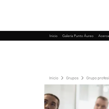
Inicio
Galería Punto Áureo
Acerca
Inicio
Grupos
Grupo profes