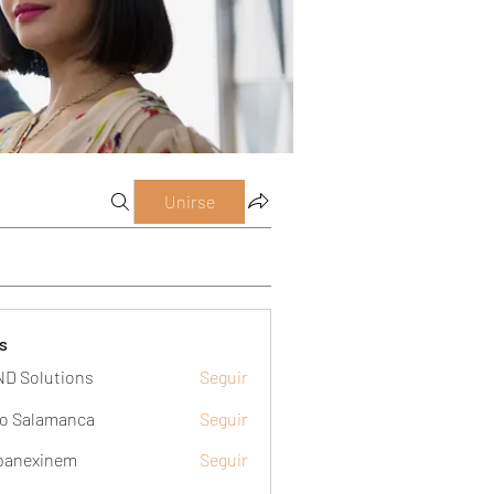
Unirse
s
D Solutions
Seguir
o Salamanca
Seguir
panexinem
Seguir
xinem