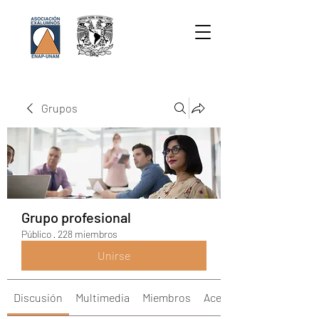
Grupos
Grupo profesional
Público
·
228 miembros
Unirse
Discusión
Multimedia
Miembros
Acerca de