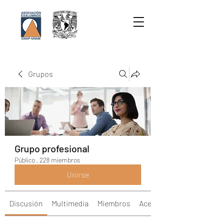
Grupos
Grupo profesional
Público
·
228 miembros
Unirse
Discusión
Multimedia
Miembros
Acerca de