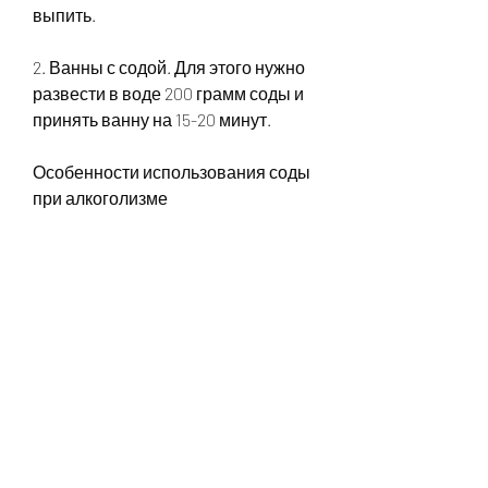
выпить. 
2. Ванны с содой. Для этого нужно 
развести в воде 200 грамм соды и 
принять ванну на 15-20 минут. 
Особенности использования соды 
при алкоголизме
Однако, ее прием должен быть 
контролируем и не заменять 
профессиональную помощь 
врачей. Лечение алкогольной 
зависимости – это комплексный 
подход, которое нельзя лечить 
одними только народными 
средствами. Для борьбы с 
алкоголизмом необходимо 
обратиться за помощью к 