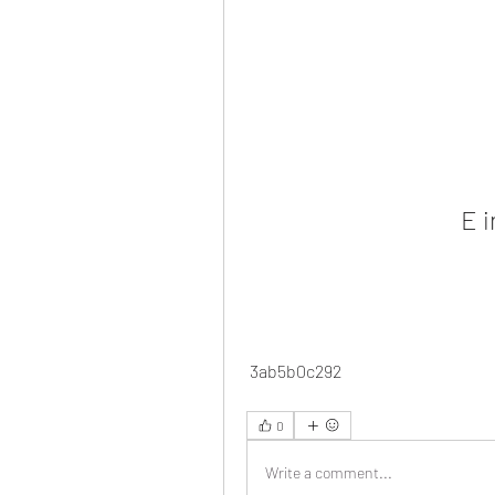
E i
 3ab5b0c292
0
Write a comment...