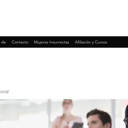
 de
Contacto
Mujeres Insurrectas
Afiliación y Cursos
ional