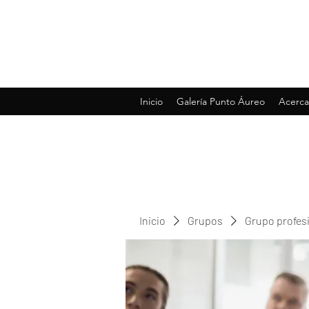
Inicio
Galería Punto Áureo
Acerca
Inicio
Grupos
Grupo profes