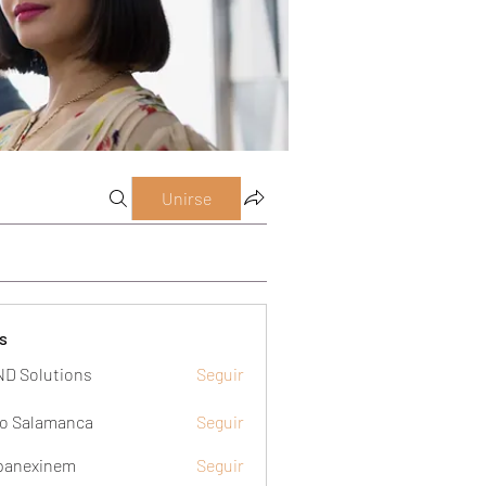
Unirse
s
D Solutions
Seguir
o Salamanca
Seguir
panexinem
Seguir
xinem