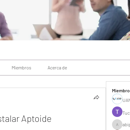
Miembros
Acerca de
Miembro
UAN
Tuc
stalar Aptoide
abi
abipane