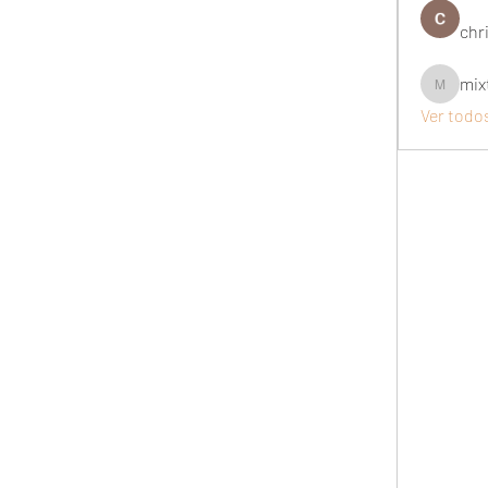
chri
mix
mixtogel
Ver todo