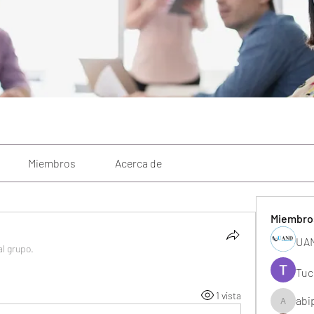
Miembros
Acerca de
Miembro
UAN
al grupo.
Tuc
1 vista
abi
abipane