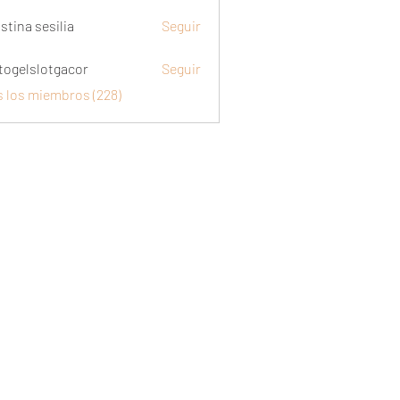
stina sesilia
Seguir
togelslotgacor
Seguir
slotgacor
s los miembros (228)