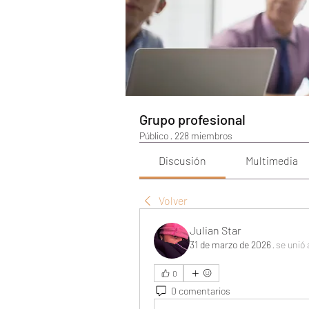
Grupo profesional
Público
·
228 miembros
Discusión
Multimedia
Volver
Julian Star
31 de marzo de 2026
·
se unió 
0
0 comentarios