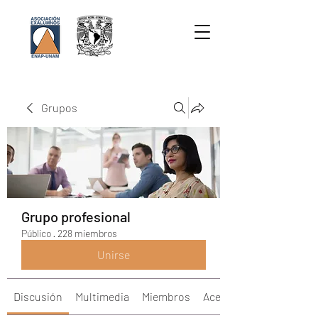
Grupos
Grupo profesional
Público
·
228 miembros
Unirse
Discusión
Multimedia
Miembros
Acerca de