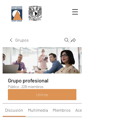
Grupos
Grupo profesional
Público
·
228 miembros
Unirse
Discusión
Multimedia
Miembros
Acerca de