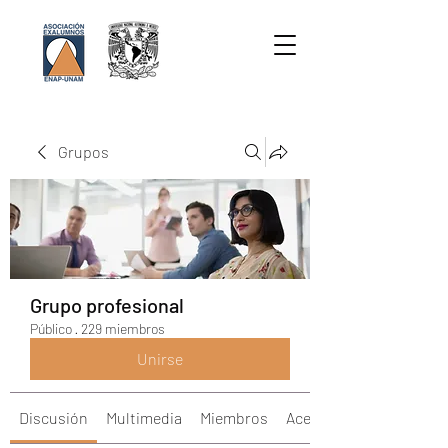
Grupos
Grupo profesional
Público
·
229 miembros
Unirse
Discusión
Multimedia
Miembros
Acerca de