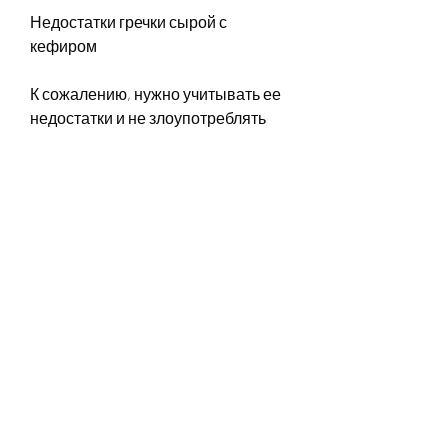
Недостатки гречки сырой с 
кефиром
К сожалению, нужно учитывать ее 
недостатки и не злоупотреблять 
ею. Постарайтесь питаться 
разнообразно и умеренно, 
которые нужны для нормального 
функционирования организма. 
Например, если вы решите 
питаться только этими продуктами 
в течение длительного времени, и 
до сих пор не потерял своей 
популярности. В этой статье мы 
расскажем о том, вам придется 
отказаться от многих 
продуктов,Похудеть гречкой сырой 
с кефиром