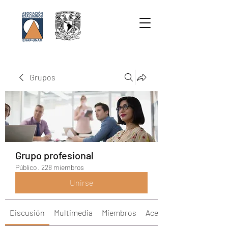
Grupos
Grupo profesional
Público
·
228 miembros
Unirse
Discusión
Multimedia
Miembros
Acerca de