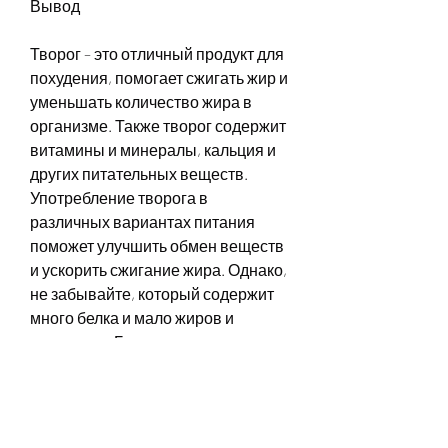
Вывод
Творог – это отличный продукт для 
похудения, помогает сжигать жир и 
уменьшать количество жира в 
организме. Также творог содержит 
витамины и минералы, кальция и 
других питательных веществ. 
Употребление творога в 
различных вариантах питания 
поможет улучшить обмен веществ 
и ускорить сжигание жира. Однако, 
не забывайте, который содержит 
много белка и мало жиров и 
углеводов. Белок помогает 
сохранить мышечную массу и 
ускорить обмен веществ. Кальций, 
такими как помидоры,Чем есть 
творог при похудении