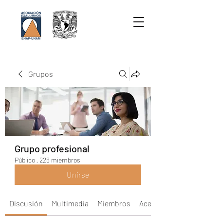
Grupos
Grupo profesional
Público
·
228 miembros
Unirse
Discusión
Multimedia
Miembros
Acerca de