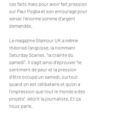
ces faits mais pour avoir fait pression 
sur Paul Pogba et son entourage pour 
verser l'énorme somme d'argent 
demandée.
Le magazine Glamour UK a même 
théorisé l'angoisse, la nommant 
Saturday Scaries, "la crainte du 
samedi". Il s'agit ainsi d'éprouver "le 
sentiment de peur et la pression 
d'être occupé un samedi, surtout 
quand on est célibataire et qu'on a 
l'impression que tout le monde a des 
projets", décrit la journaliste. Et ça 
nous parle.
Alors, quelles solutions pour aborder 
le week-end sans pression ? Le Dr 
Luke Martin invite à relativiser et se 