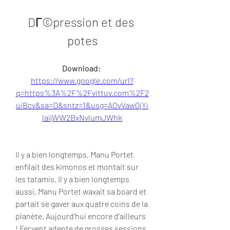
DГ©pression et des 
potes
Download: 
https://www.google.com/url?
q=https%3A%2F%2Fvittuv.com%2F2
uiBcv&sa=D&sntz=1&usg=AOvVaw0jYi
laijWW2BxNvlumJWhk
Il y a bien longtemps, Manu Portet 
enfilait des kimonos et montait sur 
les tatamis. Il y a bien longtemps 
aussi, Manu Portet waxait sa board et 
partait se gaver aux quatre coins de la 
planète. Aujourd'hui encore d'ailleurs 
! Fervent adepte de grosses sessions, 