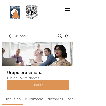
Grupos
Grupo profesional
Público
·
228 miembros
Unirse
Discusión
Multimedia
Miembros
Acerca de