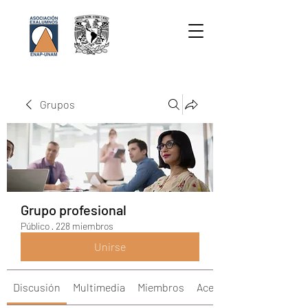
Grupos
Grupo profesional
Público
·
228 miembros
Unirse
Discusión
Multimedia
Miembros
Acerca de