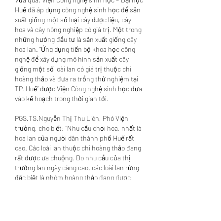
Huế đã áp dụng công nghệ sinh học để sản 
xuất giống một số loại cây dược liệu, cây 
hoa và cây nông nghiệp có giá trị. Một trong 
những hướng đầu tư là sản xuất giống cây 
hoa lan. “Ứng dụng tiến bộ khoa học công 
nghệ để xây dựng mô hình sản xuất cây 
giống một số loài lan có giá trị thuộc chi 
hoàng thảo và đưa ra trồng thử nghiệm tại 
TP. Huế” được Viện Công nghệ sinh học đưa 
vào kế hoạch trong thời gian tới.
PGS.TS.Nguyễn Thị Thu Liên, Phó Viện 
trưởng, cho biết: “Nhu cầu chơi hoa, nhất là 
hoa lan của người dân thành phố Huế rất 
cao. Các loài lan thuộc chi hoàng thảo đang 
rất được ưa chuộng. Do nhu cầu của thị 
trường lan ngày càng cao, các loài lan rừng 
đặc biệt là nhóm hoàng thảo đang được 
khai thác một cách ồ ạt, gây nên tình trạng 
khan hiếm, cạn kiệt nguồn tài nguyên và 
dẫn đến tình trạng cung không đủ cầu. Vì 
vậy, Viện thực hiện nghiên cứu ứng dụng 