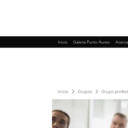
Inicio
Galería Punto Áureo
Acerca
Inicio
Grupos
Grupo profes