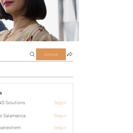
Unirse
s
D Solutions
Seguir
o Salamanca
Seguir
panexinem
Seguir
xinem