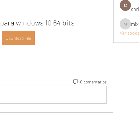
chri
 para windows 10 64 bits
mix
mixtogel
Ver todo
Download File
0 comentarios