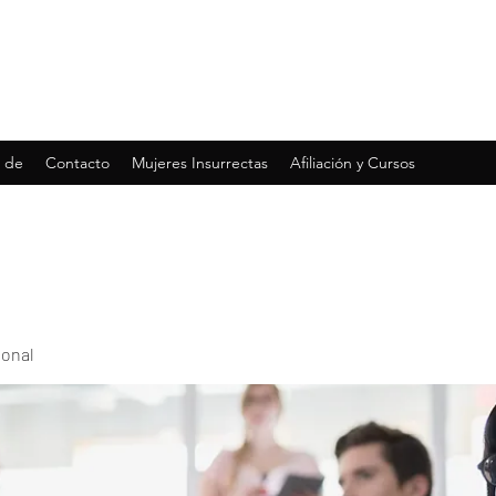
 de
Contacto
Mujeres Insurrectas
Afiliación y Cursos
ional