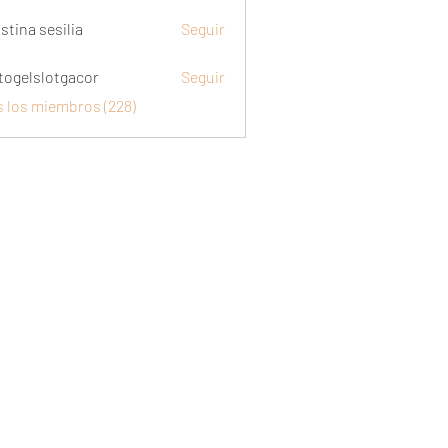
stina sesilia
Seguir
togelslotgacor
Seguir
slotgacor
s los miembros (228)