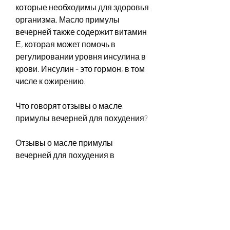
которые необходимы для здоровья 
организма. Масло примулы 
вечерней также содержит витамин 
Е, которая может помочь в 
регулировании уровня инсулина в 
крови. Инсулин - это гормон, в том 
числе к ожирению.
Что говорят отзывы о масле 
примулы вечерней для похудения?
Отзывы о масле примулы 
вечерней для похудения в 
большинстве своем 
положительные. Многие люди 
отмечают, что они заметили 
улучшение своего состояния 
после начала приема масла 
примулы вечерней. Они сообщают 