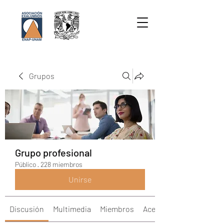
Grupos
Grupo profesional
Público
·
228 miembros
Unirse
Discusión
Multimedia
Miembros
Acerca de