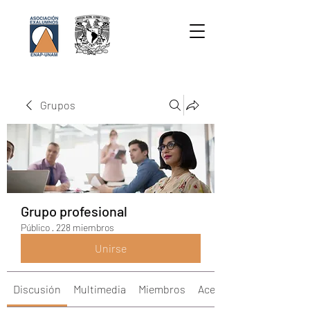
Grupos
Grupo profesional
Público
·
228 miembros
Unirse
Discusión
Multimedia
Miembros
Acerca de