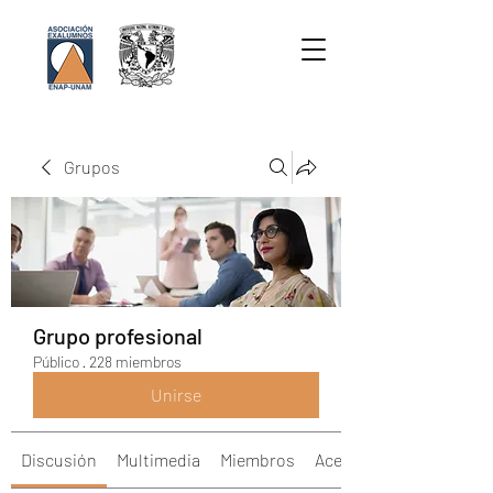
Grupos
Grupo profesional
Público
·
228 miembros
Unirse
Discusión
Multimedia
Miembros
Acerca de