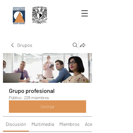
Grupos
Grupo profesional
Público
·
228 miembros
Unirse
Discusión
Multimedia
Miembros
Acerca de