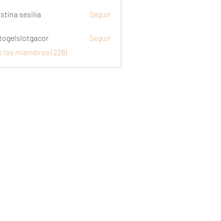
stina sesilia
Seguir
togelslotgacor
Seguir
slotgacor
s los miembros (228)