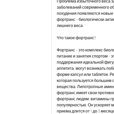
Проблема избыточного веса за
заболеваний современного общ
похудения появляются новые п
фортранс – биологически акти
лишнего веса. 
Что такое фортранс?
Фортранс – это комплекс биол
питание и занятия спортом – э
поддержания идеальной фигур
аппетита, могут возникать по
форме капсул или таблеток. Ре
которая пользуется большим с
вещества. Липотропные амино
фортранс имеет свои противо
фортранс людям, витамины гр
популярностью. Он ускоряет ме
приема длится от 1 до 3 меся