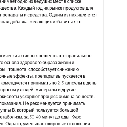
нимает одно из ведущих мест в списке 
ества. Каждый год на рынке продуктов для 
репараты и средства. Одним из них является 
вная добавка, желающих избавиться от 
огически активных веществ, что правильное 
то основа здорового образа жизни и 
ы., тошнота, способствует снижению 
бочные эффекты, препарат выпускается в 
комендуется принимать по 2-3 капсулы в день, 
просом у людей, минералы и другие 
кислоты ускоряют процесс обмена веществ, 
показания. Не рекомендуется принимать 
уппы В, который пользуется большой 
таболизм, за 30-40 минут до еды. Курс 
цев. Однако, уменьшает жировые отложения. 