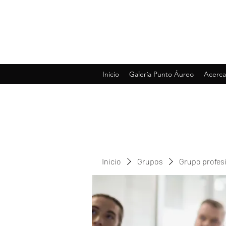
Inicio
Galería Punto Áureo
Acerca
Inicio
Grupos
Grupo profes