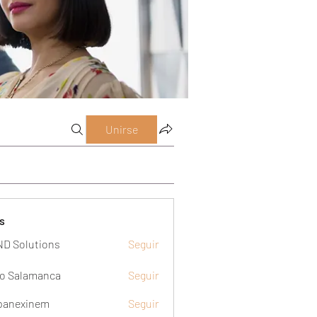
Unirse
s
D Solutions
Seguir
o Salamanca
Seguir
panexinem
Seguir
xinem