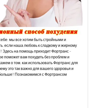
себе: мы все хотим быть стройными и 
ь, если наша любовь к сладкому и жирному 
? Здесь на помощь приходит Фортранс – 
ое поможет вам похудеть без проблем и 
кажем о том, как использовать Фортранс для 
ему это так важно для вашего здоровья и 
 больше? Познакомимся с Фортрансом 