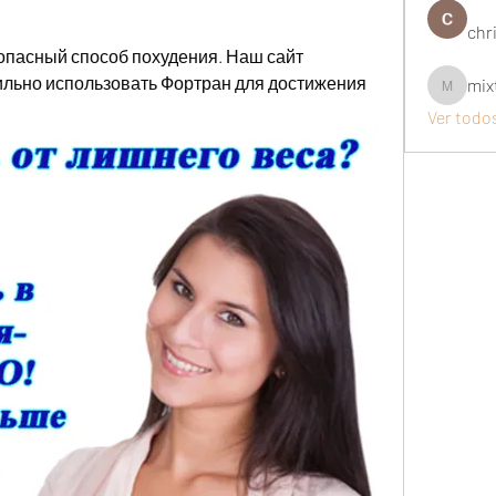
chri
опасный способ похудения. Наш сайт 
вильно использовать Фортран для достижения 
mix
mixtogel
Ver todo