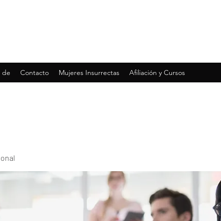
 de
Contacto
Mujeres Insurrectas
Afiliación y Cursos
ional