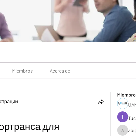
Miembros
Acerca de
Miembro
страции
UAN
Tuc
ртранса для 
abi
abipane