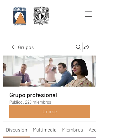
Grupos
Grupo profesional
Público
·
228 miembros
Unirse
Discusión
Multimedia
Miembros
Acerca de