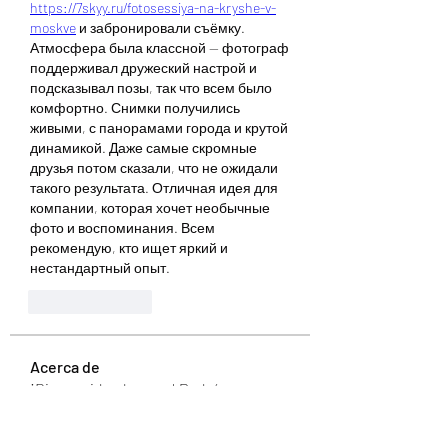
https://7skyy.ru/fotosessiya-na-kryshe-v-
moskve
 и забронировали съёмку. 
Атмосфера была классной — фотограф 
поддерживал дружеский настрой и 
подсказывал позы, так что всем было 
комфортно. Снимки получились 
живыми, с панорамами города и крутой 
динамикой. Даже самые скромные 
друзья потом сказали, что не ожидали 
такого результата. Отличная идея для 
компании, которая хочет необычные 
фото и воспоминания. Всем 
рекомендую, кто ищет яркий и 
нестандартный опыт.
Like
Reply
Acerca de
¡Bienvenido al grupo! Podrás
conectarte con otros miembros,
...
Leer más